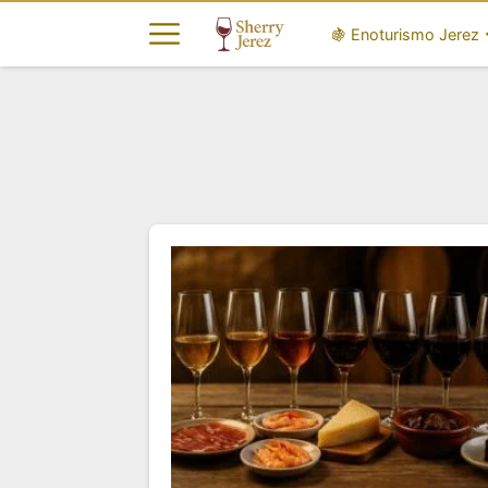
🍇 Enoturismo Jerez