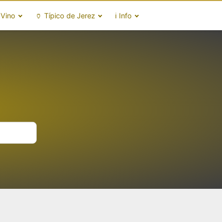
 Vino
🏺 Típico de Jerez
ℹ️ Info