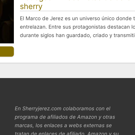
sherry
El Marco de Jerez es un universo único donde tr
entrelazan. Entre sus protagonistas destacan 
durante siglos han guardado, criado y transmi
En Sherryjerez.com colaboramos con el
programa de afiliados de Amazon y otras
marcas, los enlaces a webs externas se
tratan de enlaces de afiliado. Amazon y su